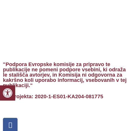
"Podpora Evropske komisije za pripravo te
publikacije ne pomeni podpore vsebini, ki odraža
le stališča avtorjev, in Komisija ni odgovorna za
kakršno koli uporabo informacij, vsebovanih v tej
publikaciji."
Open toolbar
Št. projekta: 2020-1-ES01-KA204-081775