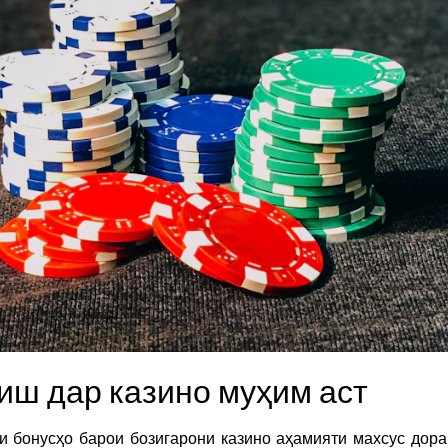
зиш дар казино муҳим аст
и бонусҳо барои бозигарони казино аҳамияти махсус дора