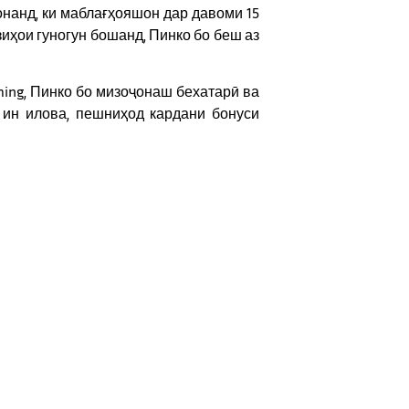
онанд, ки маблағҳояшон дар давоми 15
зиҳои гуногун бошанд, Пинко бо беш аз
ming, Пинко бо мизоҷонаш бехатарӣ ва
 ин илова, пешниҳод кардани бонуси