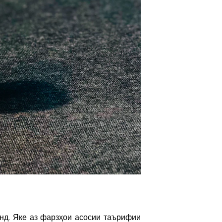
нд. Яке аз фарзҳои асосии таърифии