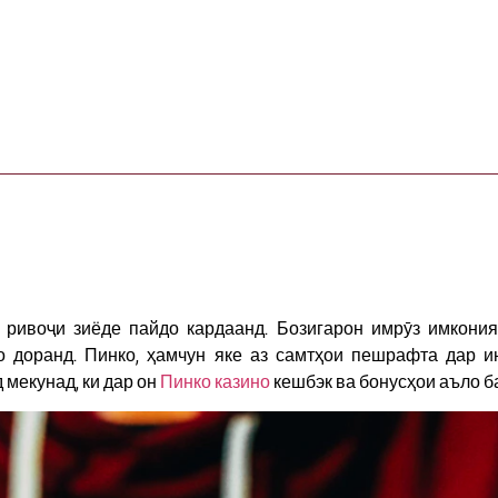
ривоҷи зиёде пайдо кардаанд. Бозигарон имрӯз имконият
о доранд. Пинко, ҳамчун яке аз самтҳои пешрафта дар ин
мекунад, ки дар он
Пинко казино
кешбэк ва бонусҳои аъло б