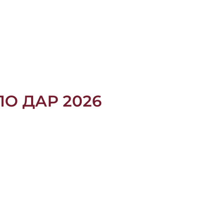
О ДАР 2026