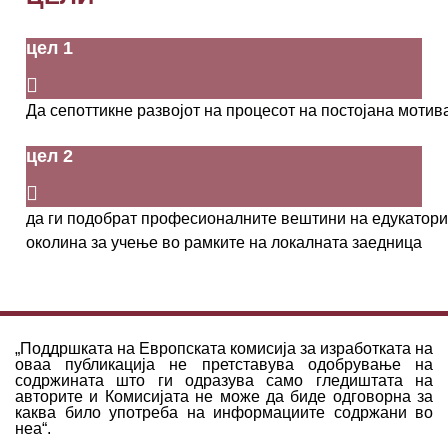
цел 1
Да
се
поттикне
развојот
на
процесот
на
постојана
мотив
цел 2
да
ги
подобрат
професионалните
вештини
на
едукатор
околина
за
учење
во
рамките
на
локалнат
а
заедница
„Поддршката на Европската комисија за изработката на
оваа публикација не претставува одобрување на
содржината што ги одразува само гледиштата на
авторите и Комисијата не може да биде одговорна за
каква било употреба на информациите содржани во
неа“.