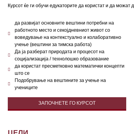
Курсот
ќе
ги
обучи
едукаторите
да
користат
и
да
можат
д
да развијат основните вештини потребни на
работното место и секојдневниот живот со
воведување на контекстуално и колаборативно
учење (вештини за тимска работа)
Да ја разберат природата и процесот на
социјализација / технолошко образование
да користат пресметковно математички концепти
што се
Подобрување на вештините за учење на
учениците
ЗАПОЧНЕТЕ ГО КУРСОТ
ЦЕЛИ